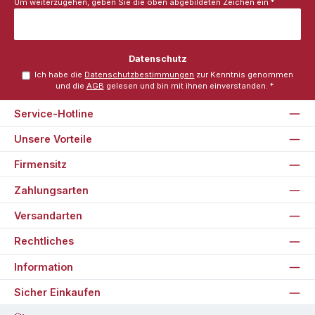
Um weiterzugehen, geben Sie die oben abgebildeten Zeichen ein
*
Datenschutz
Ich habe die
Datenschutzbestimmungen
zur Kenntnis genommen
und die
AGB
gelesen und bin mit ihnen einverstanden.
*
Service-Hotline
Unsere Vorteile
Firmensitz
Zahlungsarten
Versandarten
Rechtliches
Information
Sicher Einkaufen