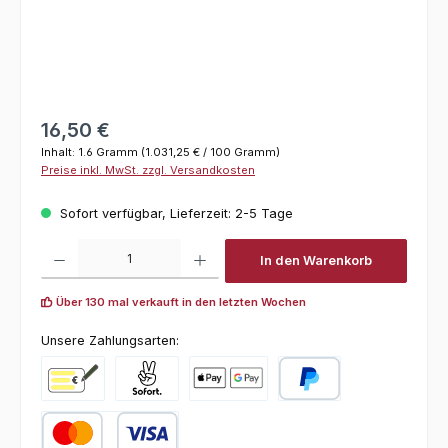
Regulärer Preis:
16,50 €
Inhalt:
1.6 Gramm
(1.031,25 € / 100 Gramm)
Preise inkl. MwSt. zzgl. Versandkosten
Sofort verfügbar, Lieferzeit: 2-5 Tage
Produkt Anzahl: Gib den gewünschten Wert ein oder benutze die Schaltfl
In den Warenkorb
Über 130 mal verkauft in den letzten Wochen
Unsere Zahlungsarten:
Vorkasse
Pay with Klarna
Online zahlen
PayPal