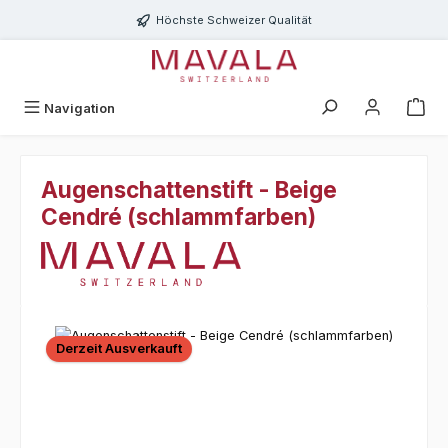
Zum Hauptinhalt springen
Höchste Schweizer Qualität
Navigation
Augenschattenstift - Beige
Cendré (schlammfarben)
Bildergalerie überspringen
Derzeit Ausverkauft