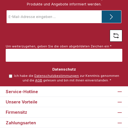
Produkte und Angebote informiert werden.
E-
Mail-
Adresse
*
Um weiterzugehen, geben Sie die oben abgebildeten Zeichen ein
*
Datenschutz
Ich habe die
Datenschutzbestimmungen
zur Kenntnis genommen
und die
AGB
gelesen und bin mit ihnen einverstanden.
*
Service-Hotline
Unsere Vorteile
Firmensitz
Zahlungsarten