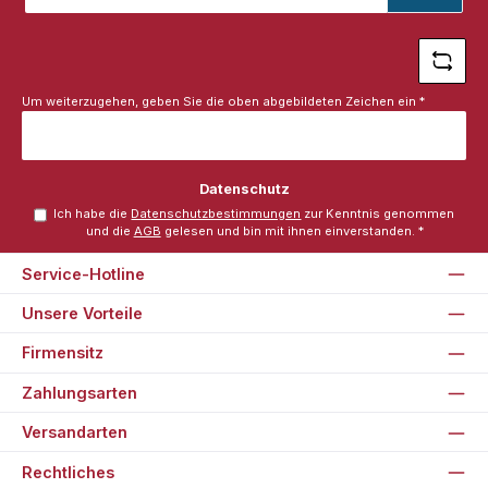
Adresse
*
Um weiterzugehen, geben Sie die oben abgebildeten Zeichen ein
*
Datenschutz
Ich habe die
Datenschutzbestimmungen
zur Kenntnis genommen
und die
AGB
gelesen und bin mit ihnen einverstanden.
*
Service-Hotline
Unsere Vorteile
Firmensitz
Zahlungsarten
Versandarten
Rechtliches