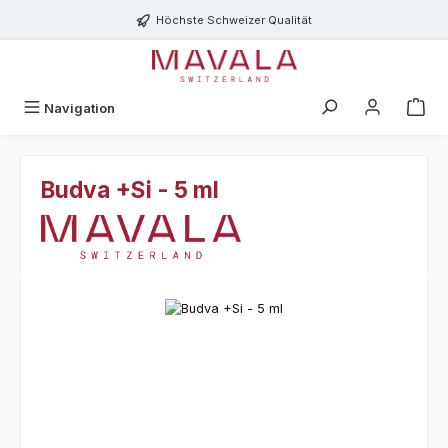
Zum Hauptinhalt springen
Höchste Schweizer Qualität
Navigation
Budva +Si - 5 ml
Bildergalerie überspringen