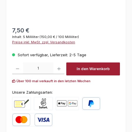
Regulärer Preis:
7,50 €
Inhalt:
5 Milliliter
(150,00 € / 100 Milliliter)
Preise inkl. MwSt. zzgl. Versandkosten
Sofort verfügbar, Lieferzeit: 2-5 Tage
Produkt Anzahl: Gib den gewünschten Wert ein oder benutze die Schaltfl
In den Warenkorb
Über 100 mal verkauft in den letzten Wochen
Unsere Zahlungsarten:
Vorkasse
Pay with Klarna
Online zahlen
PayPal
Kredit- oder Debitkarte