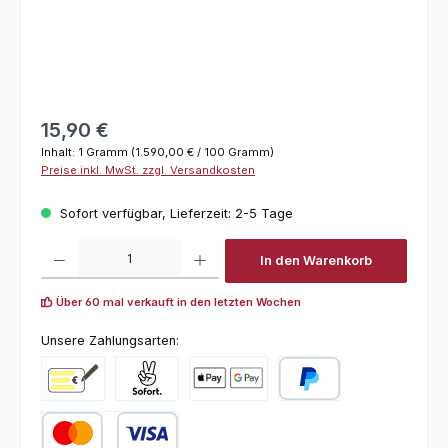
Regulärer Preis:
15,90 €
Inhalt:
1 Gramm
(1.590,00 € / 100 Gramm)
Preise inkl. MwSt. zzgl. Versandkosten
Sofort verfügbar, Lieferzeit: 2-5 Tage
Produkt Anzahl: Gib den gewünschten Wert ein oder benutze die Schaltfl
In den Warenkorb
Über 60 mal verkauft in den letzten Wochen
Unsere Zahlungsarten:
Vorkasse
Pay with Klarna
Online zahlen
PayPal