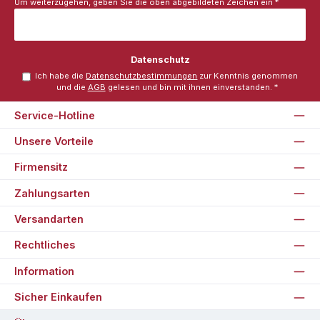
Um weiterzugehen, geben Sie die oben abgebildeten Zeichen ein
*
Datenschutz
Ich habe die
Datenschutzbestimmungen
zur Kenntnis genommen
und die
AGB
gelesen und bin mit ihnen einverstanden.
*
Service-Hotline
Unsere Vorteile
Firmensitz
Zahlungsarten
Versandarten
Rechtliches
Information
Sicher Einkaufen