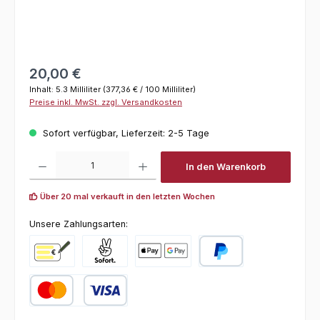
Regulärer Preis:
20,00 €
Inhalt:
5.3 Milliliter
(377,36 € / 100 Milliliter)
Preise inkl. MwSt. zzgl. Versandkosten
Sofort verfügbar, Lieferzeit: 2-5 Tage
Produkt Anzahl: Gib den gewünschten Wert ein oder benutze die Schaltfl
In den Warenkorb
Über 20 mal verkauft in den letzten Wochen
Unsere Zahlungsarten:
Vorkasse
Pay with Klarna
Online zahlen
PayPal
Kredit- oder Debitkarte