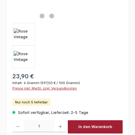
Regulärer Preis:
23,90 €
Inhalt:
4 Gramm
(597,50 € / 100 Gramm)
Preise inkl. MwSt. zzgl. Versandkosten
Nur noch 5 lieferbar
Sofort verfügbar, Lieferzeit: 2-5 Tage
Produkt Anzahl: Gib den gewünschten Wert ein oder benutze die Schaltfl
In den Warenkorb