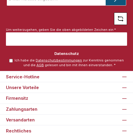
Adresse
*
Um weiterzugehen, geben Sie die oben abgebildeten Zeichen ein
*
Datenschutz
Ich habe die
Datenschutzbestimmungen
zur Kenntnis genommen
und die
AGB
gelesen und bin mit ihnen einverstanden.
*
Service-Hotline
Unsere Vorteile
Firmensitz
Zahlungsarten
Versandarten
Rechtliches