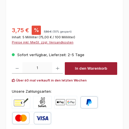
Verkaufspreis:
3,75 €
%
Regulärer Preis:
7,50 €
(50% gespart)
Inhalt:
5 Milliliter
(75,00 € / 100 Milliliter)
Preise inkl. MwSt. zzgl. Versandkosten
Sofort verfügbar, Lieferzeit: 2-5 Tage
Produkt Anzahl: Gib den gewünschten Wert ein oder benutze die Schaltfl
In den Warenkorb
Über 60 mal verkauft in den letzten Wochen
Unsere Zahlungsarten:
Vorkasse
Pay with Klarna
Online zahlen
PayPal
Kredit- oder Debitkarte