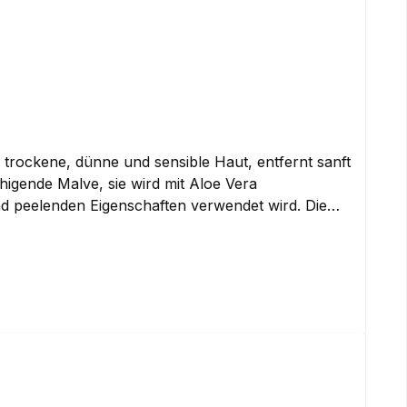
HALTBARKEIT nach Öffnung: 12 Monate
 trockene, dünne und sensible Haut, entfernt sanft
gende Malve, sie wird mit Aloe Vera
nd peelenden Eigenschaften verwendet wird. Die
kt ist frei von Mineralöl, Phthalaten,
rmatologisch getestetANWENDUNG: Eine kleine
benutzt wird, oder auch direkt auf die Haut. Den
nn morgens oder abends angewendet werden. Den
 in den Baumwollpad.INGREDIENTS: Water