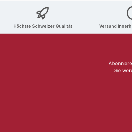
Juice Powder, Malva Sylvestris (Mallow) Flower E
26-Buteth-26, Sodium Hydroxide, Fragrance (Parf
[F586/3]HALTBARKEIT nach Öffnung: 12 Monate
Höchste Schweizer Qualität
Versand innerha
Abonnieren
Sie wer