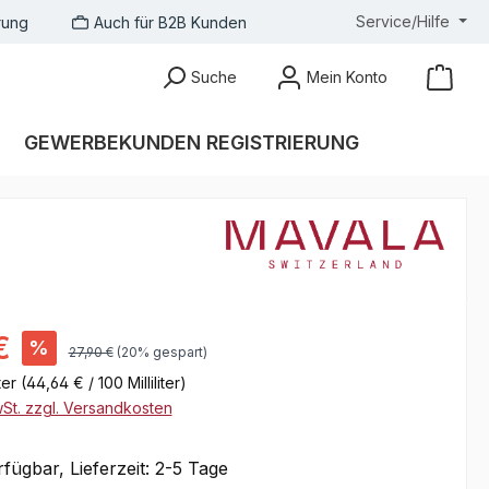
Service/Hilfe
rung
Auch für B2B Kunden
Suche
Mein Konto
GEWERBEKUNDEN REGISTRIERUNG
s:
€
%
Regulärer Preis:
27,90 €
(20% gespart)
iter
(44,64 € / 100 Milliliter)
wSt. zzgl. Versandkosten
fügbar, Lieferzeit: 2-5 Tage