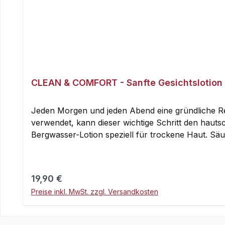
CLEAN & COMFORT - Sanfte Gesichtslotion
Jeden Morgen und jeden Abend eine gründliche Rei
verwendet, kann dieser wichtige Schritt den haut
Bergwasser-Lotion speziell für trockene Haut. Säu
bleibt. Diese alkoholfreie, belebende Lotion mit ph
reinem Wasser aus den Alpen, sowie an Schweizer 
seine feuchtigkeitsspendenden, beruhigenden und pe
Regulärer Preis:
19,90 €
eigene Hautfeuchtigkeit, sowie die Elastizität der 
Preise inkl. MwSt. zzgl. Versandkosten
Alkohol (Ethanol), Silikone. Dermatologisch gete
auftragen, ohne zu reiben. Morgens, um Talg zu 
zu entfernen. Entfernt auch überschüssiges Mate