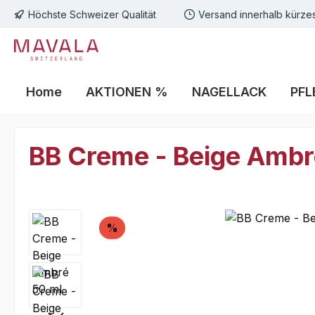
Höchste Schweizer Qualität
Versand innerhalb kürzes
m Hauptinhalt springen
Zur Suche springen
Zur Hauptnavigation springen
Home
AKTIONEN %
NAGELLACK
PFL
BB Creme - Beige Ambr
Bildergalerie überspringen
Rabatt
%