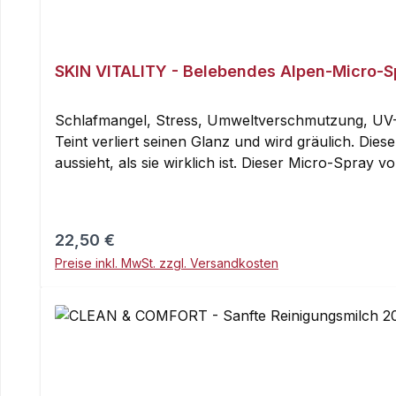
SKIN VITALITY - Belebendes Alpen-Micro-S
Schlafmangel, Stress, Umweltverschmutzung, UV-
Teint verliert seinen Glanz und wird gräulich. Die
aussieht, als sie wirklich ist. Dieser Micro-Spray v
Schweizer Aprikosen-Extrakt, reich an Provitamin 
sanfte Peeling-Wirkung verleihen. Dies ergibt eine
an Vitaminen, welche SKIN VITALITY seine energiev
Regulärer Preis:
22,50 €
ausgezeichneten abschwellenden Eigenschaften. Das
Preise inkl. MwSt. zzgl. Versandkosten
Farbstoffe, Phenoxyethanol.Dermatologisch getes
den ersten Müdigkeitsanzeichen. Einziehen lassen
Produkt vollsaugen lassen: Beide auf die geschlos
größeren Effekt, das Produkt vor Gebrauch für 10
Fruit Water, Disodium Phosphate, Centaurea Cyanus
Barbadensis Leaf Juice Powder, Cetrimonium Bromide, Citric Acid, Disodium EDTA, PEG-40 H