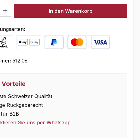
l: Gib den gewünschten Wert ein oder benutze die Schaltflächen um
In den Warenkorb
ungsarten:
y with Klarna
Online zahlen
PayPal
Kredit- oder Debitkarte
mmer:
512.06
 Vorteile
te Schweizer Qualität
ge Rückgaberecht
für B2B
ktieren Sie uns per Whatsapp