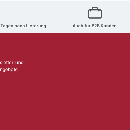
hosphate, PEG-40 Hydrogenated Castor Oil, PPG-
sium Sorbate, Propylparaben, Red 4 (CI 14700).
 Tagen nach Lieferung
Auch für B2B Kunden
sletter und
Angebote