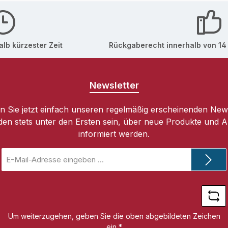
xtract, Allantoin, Citric Acid, Disodium EDTA, Disodium P
um), Ethylparaben, Methylparaben, Phenoxyethanol, Potas
lb kürzester Zeit
Rückgaberecht innerhalb von 14
Newsletter
 Sie jetzt einfach unseren regelmäßig erscheinenden New
den stets unter den Ersten sein, über neue Produkte und 
informiert werden.
E-
Mail-
Adresse
*
Um weiterzugehen, geben Sie die oben abgebildeten Zeichen
ein
*