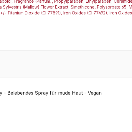
isabolol, Fragrance (Parfum), Propylparaben, Ethylparaben, Ceramid
a Sylvestris (Mallow) Flower Extract, Simethicone, Polysorbate 65, 
[+/- Titanium Dioxide (CI 77891), Iron Oxides (CI 77492), Iron Oxides