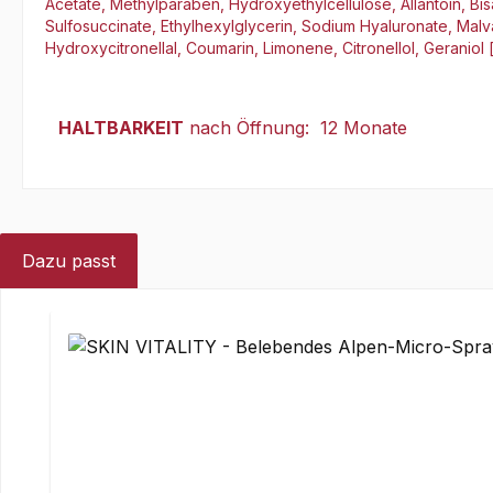
Acetate, Methylparaben, Hydroxyethylcellulose, Allantoin, B
Sulfosuccinate, Ethylhexylglycerin, Sodium Hyaluronate, Malv
Hydroxycitronellal, Coumarin, Limonene, Citronellol, Geraniol 
HALTBARKEIT
nach Öffnung: 12 Monate
Dazu passt
Produktgalerie überspringen