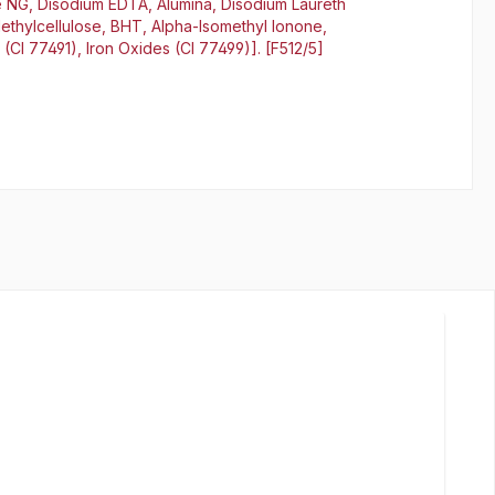
e NG, Disodium EDTA, Alumina, Disodium Laureth
Methylcellulose, BHT, Alpha-Isomethyl Ionone,
 (CI 77491), Iron Oxides (CI 77499)]. [F512/5]