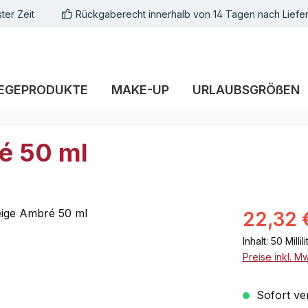
ter Zeit
Rückgaberecht innerhalb von 14 Tagen nach Liefe
EGEPRODUKTE
MAKE-UP
URLAUBSGRÖßEN
é 50 ml
Verkaufsprei
22,32 
Inhalt:
50 Millil
Preise inkl. M
Sofort ver