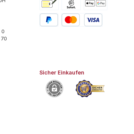
bH
Vorkasse
Pay with Klarna
Online zahlen
PayPal
Kredit- oder Debitkarte
 0
- 70
Sicher Einkaufen