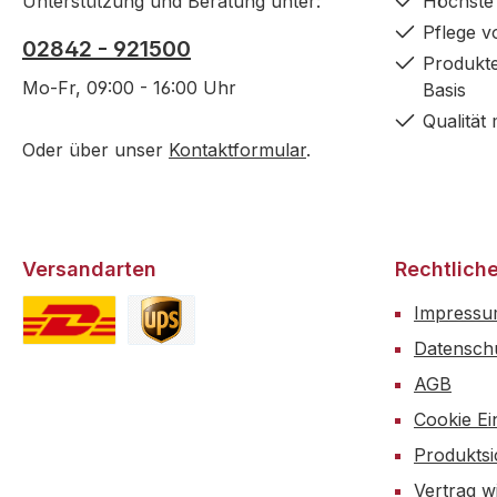
Unterstützung und Beratung unter:
Höchste 
Pflege v
02842 - 921500
Produkte
Mo-Fr, 09:00 - 16:00 Uhr
Basis
Qualität 
Oder über unser
Kontaktformular
.
Versandarten
Rechtlich
Impress
Datensch
Standard DHL
Standard UPS
AGB
Cookie Ei
Produktsi
Vertrag w