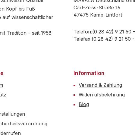
Schweizer Qualität
MAVALA Deutschland Gm
Carl-Zeiss-Straße 16
on Kopf bis Fuß
47475 Kamp-Lintfort
 auf wissenschaftlicher
Telefon:(0 28 42) 9 21 50 -
mit Tradition – seit 1958
Telefax:(0 28 42) 9 21 50 
es
Information
um
Versand & Zahlung
utz
Widerrufsbelehrung
Blog
nstellungen
cherheitsverordnung
iderrufen