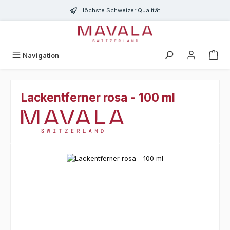
Zum Hauptinhalt springen
Höchste Schweizer Qualität
Navigation
Lackentferner rosa - 100 ml
Bildergalerie überspringen