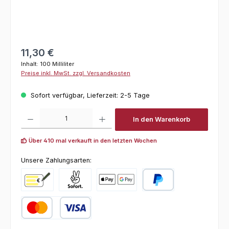
Regulärer Preis:
11,30 €
Inhalt:
100 Milliliter
Preise inkl. MwSt. zzgl. Versandkosten
Sofort verfügbar, Lieferzeit: 2-5 Tage
Produkt Anzahl: Gib den gewünschten Wert ein oder benutze die Schaltfl
In den Warenkorb
Über 410 mal verkauft in den letzten Wochen
Unsere Zahlungsarten:
Vorkasse
Pay with Klarna
Online zahlen
PayPal
Kredit- oder Debitkarte